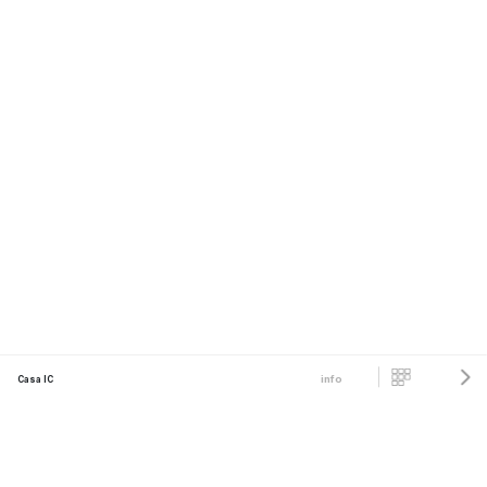
info
Casa IC